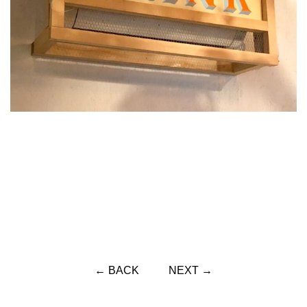
← BACK
NEXT →