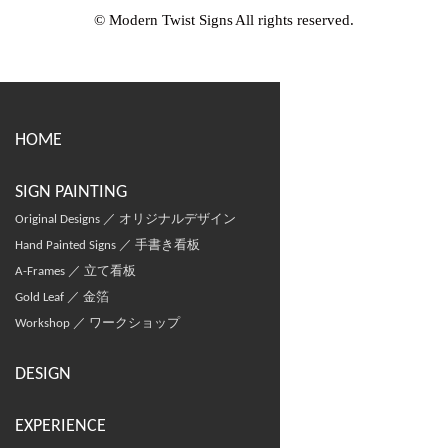
© Modern Twist Signs All rights reserved.
HOME
SIGN PAINTING
Original Designs ／ オリジナルデザイン
Hand Painted Signs ／ 手書き看板
A-Frames ／ 立て看板
Gold Leaf ／ 金箔
Workshop ／ ワークショップ
DESIGN
EXPERIENCE