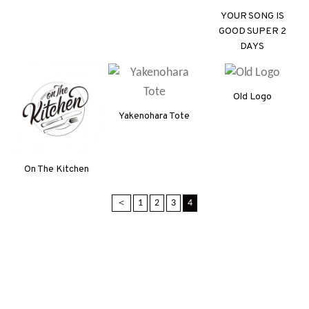
YOUR SONG IS
GOOD SUPER 2
DAYS
Old Logo
Yakenohara Tote
On The Kitchen
＜
1
2
3
4